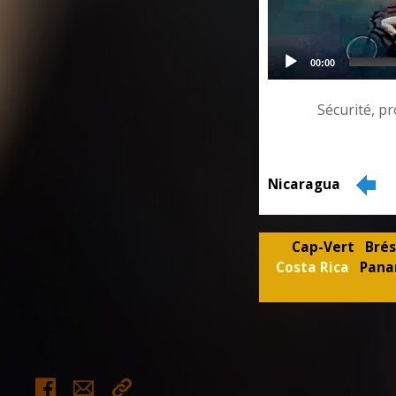
00:00
Sécurité, protect
Nicaragua
Cap-Vert
Brés
Costa Rica
Pan