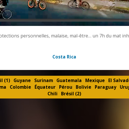
ions personnelles, malaise, mal-être… un 7h du mat inha
Costa Rica
il (1)
Guyane
Surinam
Guatemala
Mexique
El Salvad
ama
Colombie
Équateur
Pérou
Bolivie
Paraguay
Uru
Chili
Brésil (2)