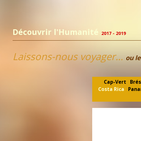
Découvrir l'Humanité
2017 - 2019
Laissons-nous voyager…
ou le
Cap-Vert
Brés
Costa Rica
Pan