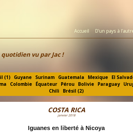
Accueil
D'un pays à l'autr
 quotidien vu par Jac !
il (1)
Guyane
Surinam
Guatemala
Mexique
El Salvad
ama
Colombie
Équateur
Pérou
Bolivie
Paraguay
Uru
Chili
Brésil (2)
COSTA RICA
janvier 2018
Iguanes en liberté à Nicoya