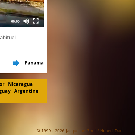
00:00
bituel.
Panama
or
Nicaragua
guay
Argentine
© 1999 - 2026 Jacqueline Gout / Hubert Dan