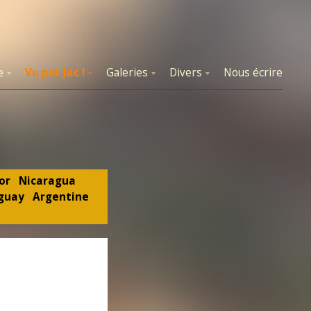
e
Vu par Jac !
Galeries
Divers
Nous écrire
or
Nicaragua
guay
Argentine