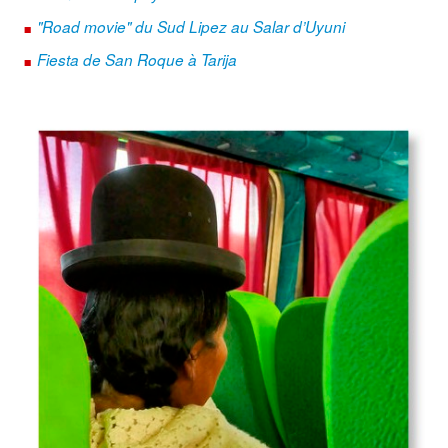
.
"Road movie" du Sud Lipez au Salar d’Uyuni
.
Fiesta de San Roque à Tarija