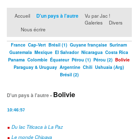
Accueil
Vu par Jac !
D'un pays à l'autre
Galeries
Divers
Nous écrire
France
Cap-Vert
Brésil (1)
Guyane française
Surinam
Guatemala
Mexique
El Salvador
Nicaragua
Costa Rica
Panama
Colombie
Équateur
Pérou (1)
Pérou (2)
Bolivie
Paraguay & Uruguay
Argentine
Chili
Ushuaia (Arg)
Brésil (2)
Bolivie
D'un pays à l'autre
-
.
Du lac Titicaca à La Paz
.
Le monde Chipaya