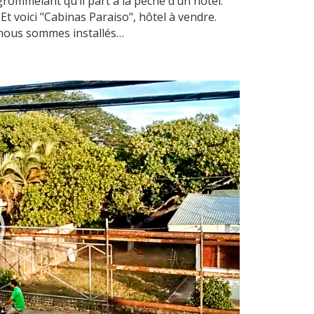
grommelant qu’il part à la pêche d’un hôtel.
 Et voici "Cabinas Paraiso", hôtel à vendre.
 nous sommes installés…
o
er