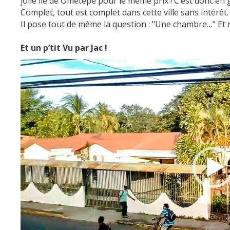
jolie île de Ometepe pour le même prix ! C’est donc en 
Complet, tout est complet dans cette ville sans intérêt.
Il pose tout de même la question : "Une chambre…" Et
Et un p’tit Vu par Jac !
Vide
Play