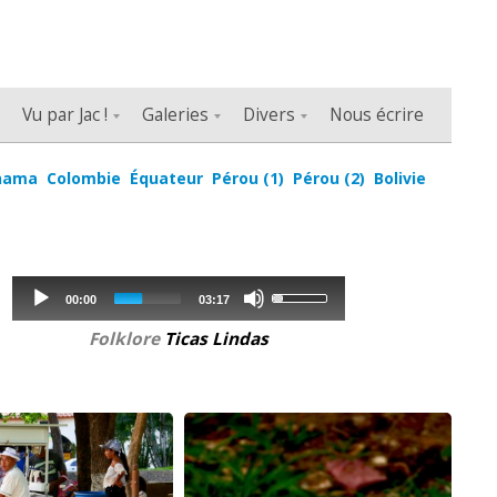
Vu par Jac !
Galeries
Divers
Nous écrire
nama
Colombie
Équateur
Pérou (1)
Pérou (2)
Bolivie
Audio
Use
00:00
03:17
Player
Up/Down
Folklore
Ticas Lindas
Arrow
keys
to
increase
or
decrease
volume.