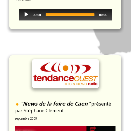
Audio
00:00
00:00
Player
.
"News de la foire de Caen"
présenté
par Stéphane Clément
septembre 2009
Video